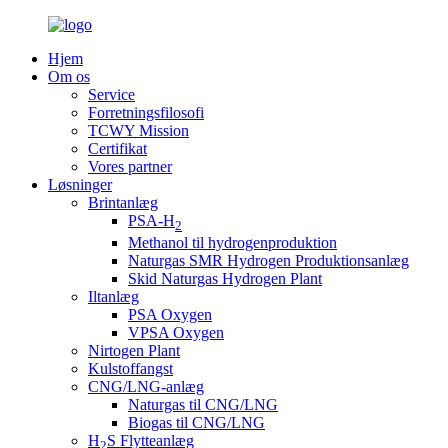
Hjem
Om os
Service
Forretningsfilosofi
TCWY Mission
Certifikat
Vores partner
Løsninger
Brintanlæg
PSA-H
2
Methanol til hydrogenproduktion
Naturgas SMR Hydrogen Produktionsanlæg
Skid Naturgas Hydrogen Plant
Iltanlæg
PSA Oxygen
VPSA Oxygen
Nirtogen Plant
Kulstoffangst
CNG/LNG-anlæg
Naturgas til CNG/LNG
Biogas til CNG/LNG
H
S Flytteanlæg
2