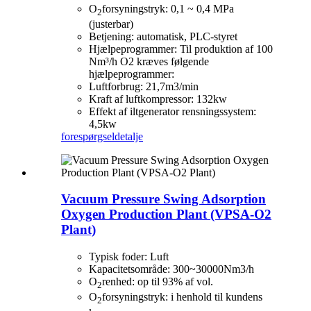
O
forsyningstryk: 0,1 ~ 0,4 MPa
2
(justerbar)
Betjening: automatisk, PLC-styret
Hjælpeprogrammer: Til produktion af 100
Nm³/h O2 kræves følgende
hjælpeprogrammer:
Luftforbrug: 21,7m3/min
Kraft af luftkompressor: 132kw
Effekt af iltgenerator rensningssystem:
4,5kw
forespørgsel
detalje
Vacuum Pressure Swing Adsorption
Oxygen Production Plant (VPSA-O2
Plant)
Typisk foder: Luft
Kapacitetsområde: 300~30000Nm3/h
O
renhed: op til 93% af vol.
2
O
forsyningstryk: i henhold til kundens
2