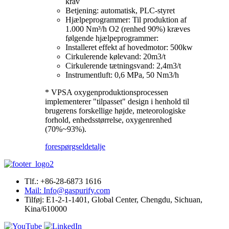
krav
Betjening: automatisk, PLC-styret
Hjælpeprogrammer: Til produktion af
1.000 Nm³/h O2 (renhed 90%) kræves
følgende hjælpeprogrammer:
Installeret effekt af hovedmotor: 500kw
Cirkulerende kølevand: 20m3/t
Cirkulerende tætningsvand: 2,4m3/t
Instrumentluft: 0,6 MPa, 50 Nm3/h
* VPSA oxygenproduktionsprocessen
implementerer "tilpasset" design i henhold til
brugerens forskellige højde, meteorologiske
forhold, enhedsstørrelse, oxygenrenhed
(70%~93%).
forespørgsel
detalje
Tlf.: +86-28-6873 1616
Mail: Info@gaspurify.com
Tilføj: E1-2-1-1401, Global Center, Chengdu, Sichuan,
Kina/610000