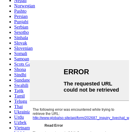
Nepali
Norwegian
Pashto
Persian
Punjabi
Serbian
Sesotho
Sinhala
Slovak
Slovenian
Somali
Samoan
Scots Gaelic
Shona
Sindhi
Sundanese
Swahili
Tajik
Tamil
Telugu
Thai
Ukrainian
Urdu
Uzbek
Vietnamese