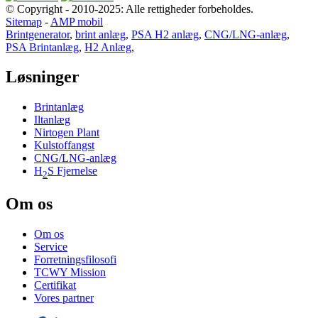
© Copyright - 2010-2025: Alle rettigheder forbeholdes.
Sitemap
-
AMP mobil
Brintgenerator
,
brint anlæg
,
PSA H2 anlæg
,
CNG/LNG-anlæg
,
PSA Brintanlæg
,
H2 Anlæg
,
Løsninger
Brintanlæg
Iltanlæg
Nirtogen Plant
Kulstoffangst
CNG/LNG-anlæg
H
S Fjernelse
2
Om os
Om os
Service
Forretningsfilosofi
TCWY Mission
Certifikat
Vores partner