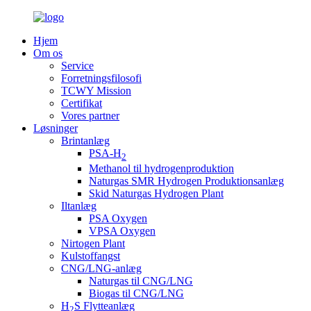
Hjem
Om os
Service
Forretningsfilosofi
TCWY Mission
Certifikat
Vores partner
Løsninger
Brintanlæg
PSA-H
2
Methanol til hydrogenproduktion
Naturgas SMR Hydrogen Produktionsanlæg
Skid Naturgas Hydrogen Plant
Iltanlæg
PSA Oxygen
VPSA Oxygen
Nirtogen Plant
Kulstoffangst
CNG/LNG-anlæg
Naturgas til CNG/LNG
Biogas til CNG/LNG
H
S Flytteanlæg
2