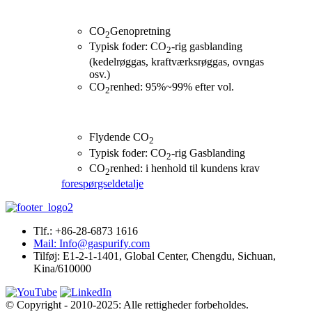
CO
Genopretning
2
Typisk foder: CO
-rig gasblanding
2
(kedelrøggas, kraftværksrøggas, ovngas
osv.)
CO
renhed: 95%~99% efter vol.
2
Flydende CO
2
Typisk foder: CO
-rig Gasblanding
2
CO
renhed: i henhold til kundens krav
2
forespørgsel
detalje
Tlf.: +86-28-6873 1616
Mail: Info@gaspurify.com
Tilføj: E1-2-1-1401, Global Center, Chengdu, Sichuan,
Kina/610000
© Copyright - 2010-2025: Alle rettigheder forbeholdes.