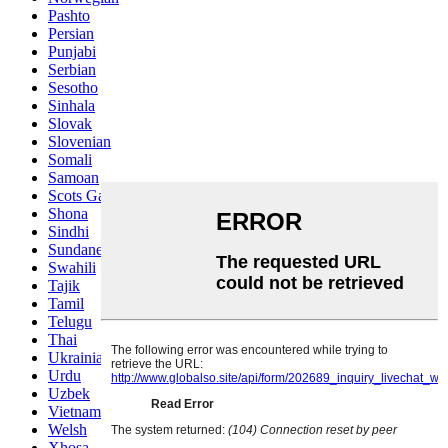
Pashto
Persian
Punjabi
Serbian
Sesotho
Sinhala
Slovak
Slovenian
Somali
Samoan
Scots Gaelic
Shona
Sindhi
Sundanese
Swahili
Tajik
Tamil
Telugu
Thai
Ukrainian
Urdu
Uzbek
Vietnamese
Welsh
Xhosa