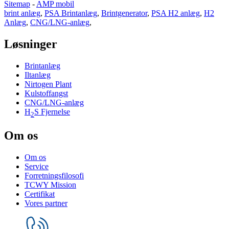
Sitemap
-
AMP mobil
brint anlæg
,
PSA Brintanlæg
,
Brintgenerator
,
PSA H2 anlæg
,
H2
Anlæg
,
CNG/LNG-anlæg
,
Løsninger
Brintanlæg
Iltanlæg
Nirtogen Plant
Kulstoffangst
CNG/LNG-anlæg
H
S Fjernelse
2
Om os
Om os
Service
Forretningsfilosofi
TCWY Mission
Certifikat
Vores partner