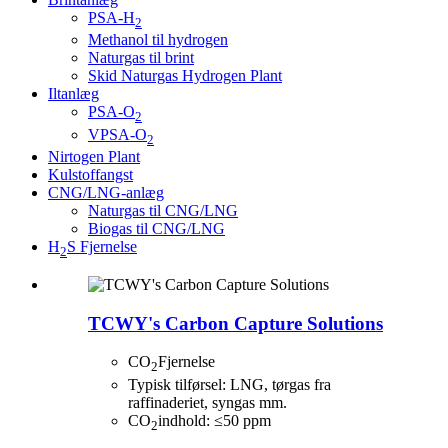
PSA-H
2
Methanol til hydrogen
Naturgas til brint
Skid Naturgas Hydrogen Plant
Iltanlæg
PSA-O
2
VPSA-O
2
Nirtogen Plant
Kulstoffangst
CNG/LNG-anlæg
Naturgas til CNG/LNG
Biogas til CNG/LNG
H
S Fjernelse
2
TCWY's Carbon Capture Solutions
CO
Fjernelse
2
Typisk tilførsel: LNG, tørgas fra
raffinaderiet, syngas mm.
CO
indhold: ≤50 ppm
2