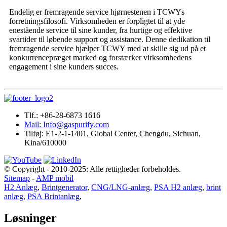
Endelig er fremragende service hjørnestenen i TCWYs
forretningsfilosofi. Virksomheden er forpligtet til at yde
enestående service til sine kunder, fra hurtige og effektive
svartider til løbende support og assistance. Denne dedikation til
fremragende service hjælper TCWY med at skille sig ud på et
konkurrencepræget marked og forstærker virksomhedens
engagement i sine kunders succes.
Tlf.: +86-28-6873 1616
Mail: Info@gaspurify.com
Tilføj: E1-2-1-1401, Global Center, Chengdu, Sichuan,
Kina/610000
© Copyright - 2010-2025: Alle rettigheder forbeholdes.
Sitemap
-
AMP mobil
H2 Anlæg
,
Brintgenerator
,
CNG/LNG-anlæg
,
PSA H2 anlæg
,
brint
anlæg
,
PSA Brintanlæg
,
Løsninger