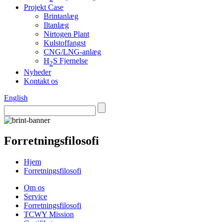
Projekt Case
Brintanlæg
Iltanlæg
Nirtogen Plant
Kulstoffangst
CNG/LNG-anlæg
H
S Fjernelse
2
Nyheder
Kontakt os
English
Forretningsfilosofi
Hjem
Forretningsfilosofi
Om os
Service
Forretningsfilosofi
TCWY Mission