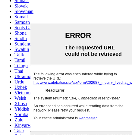
Sinhala
Slovak
Slovenian
Somali
Samoan
Scots Gaelic
Shona
Sindhi
Sundanese
Swahili
Tajik
Tamil
Telugu
Thai
Ukrainian
Urdu
Uzbek
Vietnamese
Welsh
Xhosa
Yiddish
Yoruba
Zulu
Kinyarwanda
Tatar