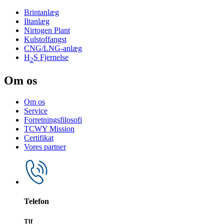
Brintanlæg
Iltanlæg
Nirtogen Plant
Kulstoffangst
CNG/LNG-anlæg
H
S Fjernelse
2
Om os
Om os
Service
Forretningsfilosofi
TCWY Mission
Certifikat
Vores partner
Telefon
Tlf