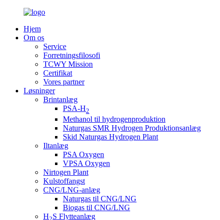
Hjem
Om os
Service
Forretningsfilosofi
TCWY Mission
Certifikat
Vores partner
Løsninger
Brintanlæg
PSA-H
2
Methanol til hydrogenproduktion
Naturgas SMR Hydrogen Produktionsanlæg
Skid Naturgas Hydrogen Plant
Iltanlæg
PSA Oxygen
VPSA Oxygen
Nirtogen Plant
Kulstoffangst
CNG/LNG-anlæg
Naturgas til CNG/LNG
Biogas til CNG/LNG
H
S Flytteanlæg
2