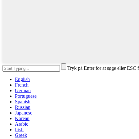
Tryk på Enter for at søge eller ESC f
English
French
German
Portuguese
Spanish
Russian
Japanese
Korean
Arabic
Irish
Greek