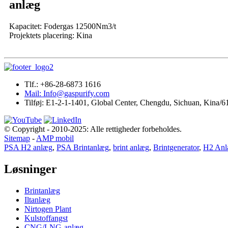
anlæg
Kapacitet: Fodergas 12500Nm3/t
Projektets placering: Kina
Tlf.: +86-28-6873 1616
Mail: Info@gaspurify.com
Tilføj: E1-2-1-1401, Global Center, Chengdu, Sichuan, Kina/
© Copyright - 2010-2025: Alle rettigheder forbeholdes.
Sitemap
-
AMP mobil
PSA H2 anlæg
,
PSA Brintanlæg
,
brint anlæg
,
Brintgenerator
,
H2 An
Løsninger
Brintanlæg
Iltanlæg
Nirtogen Plant
Kulstoffangst
CNG/LNG-anlæg