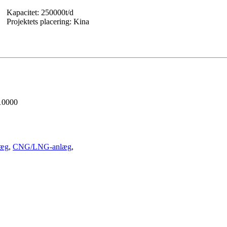
Kapacitet: 250000t/d
Projektets placering: Kina
610000
læg
,
CNG/LNG-anlæg
,