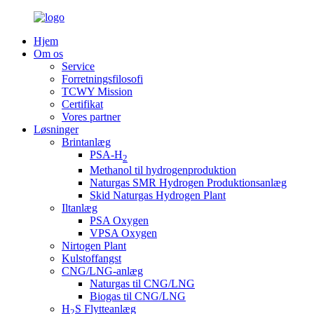
Hjem
Om os
Service
Forretningsfilosofi
TCWY Mission
Certifikat
Vores partner
Løsninger
Brintanlæg
PSA-H
2
Methanol til hydrogenproduktion
Naturgas SMR Hydrogen Produktionsanlæg
Skid Naturgas Hydrogen Plant
Iltanlæg
PSA Oxygen
VPSA Oxygen
Nirtogen Plant
Kulstoffangst
CNG/LNG-anlæg
Naturgas til CNG/LNG
Biogas til CNG/LNG
H
S Flytteanlæg
2