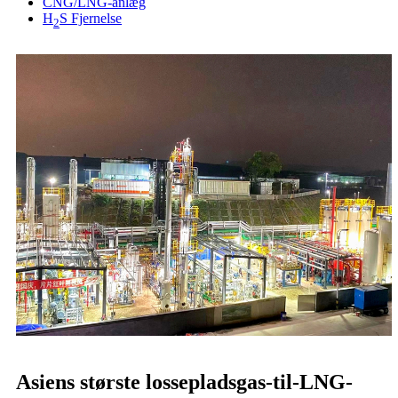
CNG/LNG-anlæg
H
S Fjernelse
2
Asiens største lossepladsgas-til-LNG-