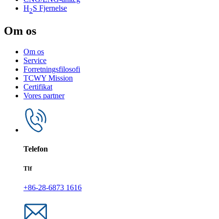
H
S Fjernelse
2
Om os
Om os
Service
Forretningsfilosofi
TCWY Mission
Certifikat
Vores partner
Telefon
Tlf
+86-28-6873 1616