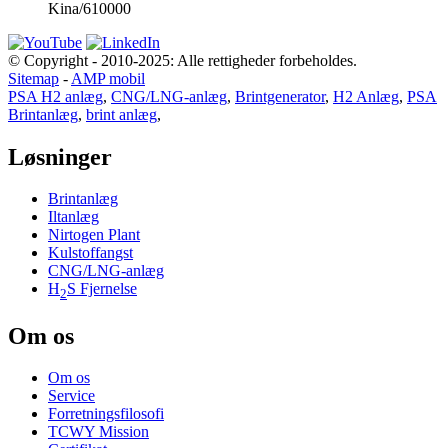
Kina/610000
© Copyright - 2010-2025: Alle rettigheder forbeholdes.
Sitemap
-
AMP mobil
PSA H2 anlæg
,
CNG/LNG-anlæg
,
Brintgenerator
,
H2 Anlæg
,
PSA
Brintanlæg
,
brint anlæg
,
Løsninger
Brintanlæg
Iltanlæg
Nirtogen Plant
Kulstoffangst
CNG/LNG-anlæg
H
S Fjernelse
2
Om os
Om os
Service
Forretningsfilosofi
TCWY Mission