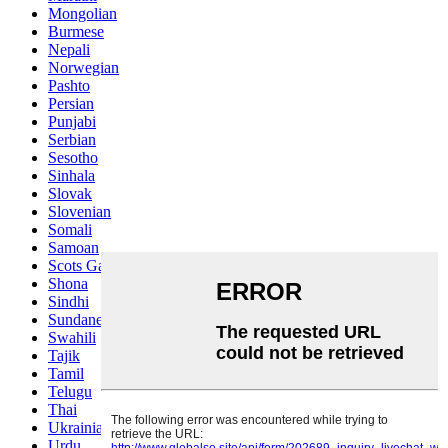
Mongolian
Burmese
Nepali
Norwegian
Pashto
Persian
Punjabi
Serbian
Sesotho
Sinhala
Slovak
Slovenian
Somali
Samoan
Scots Gaelic
Shona
Sindhi
Sundanese
Swahili
Tajik
Tamil
Telugu
Thai
Ukrainian
Urdu