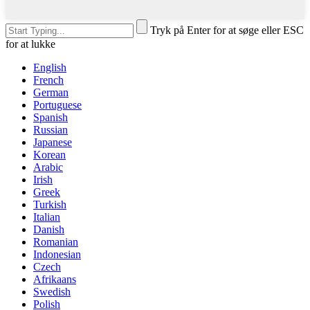
Tryk på Enter for at søge eller ESC
for at lukke
English
French
German
Portuguese
Spanish
Russian
Japanese
Korean
Arabic
Irish
Greek
Turkish
Italian
Danish
Romanian
Indonesian
Czech
Afrikaans
Swedish
Polish