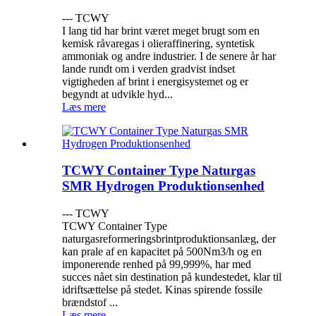
--- TCWY
I lang tid har brint været meget brugt som en
kemisk råvaregas i olieraffinering, syntetisk
ammoniak og andre industrier. I de senere år har
lande rundt om i verden gradvist indset
vigtigheden af ​​brint i energisystemet og er
begyndt at udvikle hyd...
Læs mere
TCWY Container Type Naturgas
SMR Hydrogen Produktionsenhed
--- TCWY
TCWY Container Type
naturgasreformeringsbrintproduktionsanlæg, der
kan prale af en kapacitet på 500Nm3/h og en
imponerende renhed på 99,999%, har med
succes nået sin destination på kundestedet, klar til
idriftsættelse på stedet. Kinas spirende fossile
brændstof ...
Læs mere