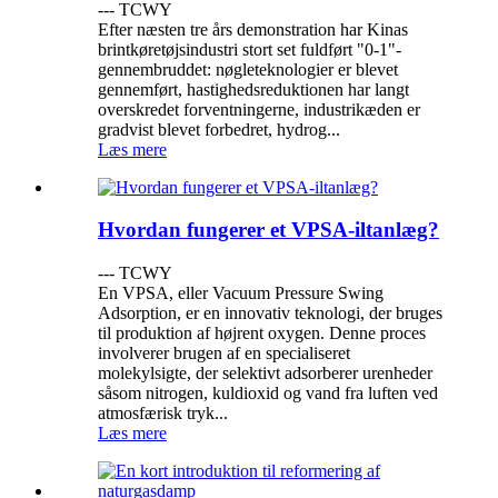
--- TCWY
Efter næsten tre års demonstration har Kinas
brintkøretøjsindustri stort set fuldført "0-1"-
gennembruddet: nøgleteknologier er blevet
gennemført, hastighedsreduktionen har langt
overskredet forventningerne, industrikæden er
gradvist blevet forbedret, hydrog...
Læs mere
Hvordan fungerer et VPSA-iltanlæg?
--- TCWY
En VPSA, eller Vacuum Pressure Swing
Adsorption, er en innovativ teknologi, der bruges
til produktion af højrent oxygen. Denne proces
involverer brugen af ​​en specialiseret
molekylsigte, der selektivt adsorberer urenheder
såsom nitrogen, kuldioxid og vand fra luften ved
atmosfærisk tryk...
Læs mere