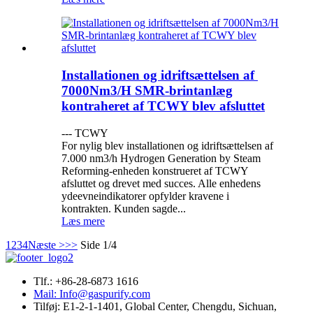
Installationen og idriftsættelsen af ​​
7000Nm3/H SMR-brintanlæg
kontraheret af TCWY blev afsluttet
--- TCWY
For nylig blev installationen og idriftsættelsen af ​​
7.000 nm3/h Hydrogen Generation by Steam
Reforming-enheden konstrueret af TCWY
afsluttet og drevet med succes. Alle enhedens
ydeevneindikatorer opfylder kravene i
kontrakten. Kunden sagde...
Læs mere
1
2
3
4
Næste >
>>
Side 1/4
Tlf.: +86-28-6873 1616
Mail: Info@gaspurify.com
Tilføj: E1-2-1-1401, Global Center, Chengdu, Sichuan,