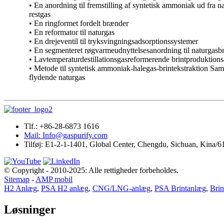
• En anordning til fremstilling af syntetisk ammoniak ud fra 
restgas
• En ringformet fordelt brænder
• En reformator til naturgas
• En drejeventil til tryksvingningsadsorptionssystemer
• En segmenteret røgvarmeudnyttelsesanordning til naturgasb
• Lavtemperaturdestillationsgasreformerende brintproduktion
• Metode til syntetisk ammoniak-halegas-brintekstraktion Sa
flydende naturgas
Tlf.: +86-28-6873 1616
Mail: Info@gaspurify.com
Tilføj: E1-2-1-1401, Global Center, Chengdu, Sichuan, Kina/
© Copyright - 2010-2025: Alle rettigheder forbeholdes.
Sitemap
-
AMP mobil
H2 Anlæg
,
PSA H2 anlæg
,
CNG/LNG-anlæg
,
PSA Brintanlæg
,
Brin
Løsninger