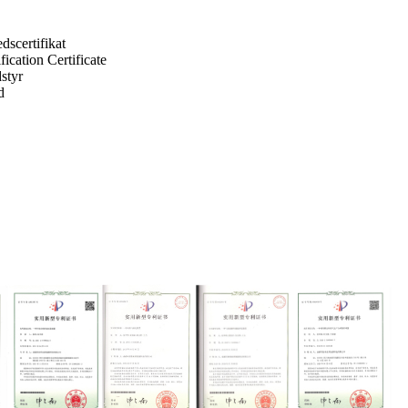
dscertifikat
ication Certificate
dstyr
d