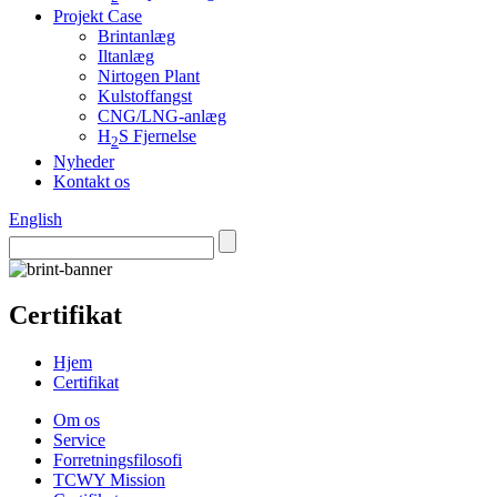
Projekt Case
Brintanlæg
Iltanlæg
Nirtogen Plant
Kulstoffangst
CNG/LNG-anlæg
H
S Fjernelse
2
Nyheder
Kontakt os
English
Certifikat
Hjem
Certifikat
Om os
Service
Forretningsfilosofi
TCWY Mission