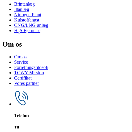
Brintanlæg
Iltanlæg
Nirtogen Plant
Kulstoffangst
CNG/LNG-anlæg
H
S Fjernelse
2
Om os
Om os
Service
Forretningsfilosofi
TCWY Mission
Certifikat
Vores partner
Telefon
Tlf