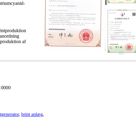
natriumcyanid-
rintproduktion
sanordning
mproduktion af
610000
tgenerator
,
brint anlæg
,