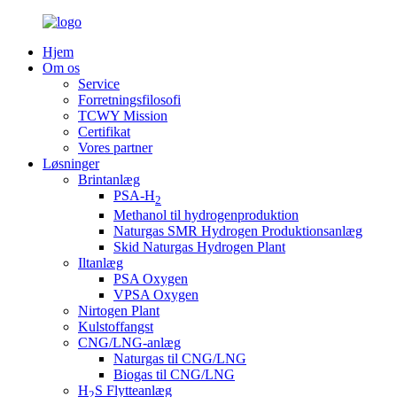
Hjem
Om os
Service
Forretningsfilosofi
TCWY Mission
Certifikat
Vores partner
Løsninger
Brintanlæg
PSA-H
2
Methanol til hydrogenproduktion
Naturgas SMR Hydrogen Produktionsanlæg
Skid Naturgas Hydrogen Plant
Iltanlæg
PSA Oxygen
VPSA Oxygen
Nirtogen Plant
Kulstoffangst
CNG/LNG-anlæg
Naturgas til CNG/LNG
Biogas til CNG/LNG
H
S Flytteanlæg
2